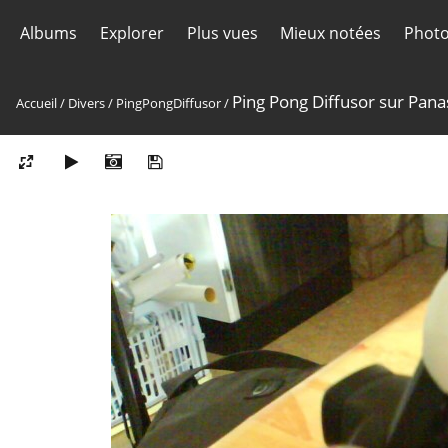
Albums
Explorer
Plus vues
Mieux notées
Photo
Ping Pong Diffusor sur Pana
Accueil
/
Divers
/
PingPongDiffusor
/