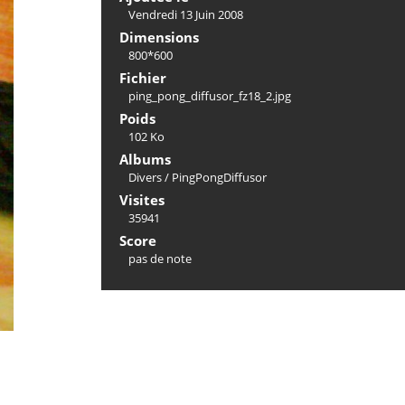
Vendredi 13 Juin 2008
Dimensions
800*600
Fichier
ping_pong_diffusor_fz18_2.jpg
Poids
102 Ko
Albums
Divers
/
PingPongDiffusor
Visites
35941
Score
pas de note