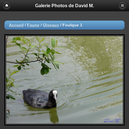
Galerie Photos de David M.
Accueil
/
Faune
/
Oiseaux
/
Foulque 1