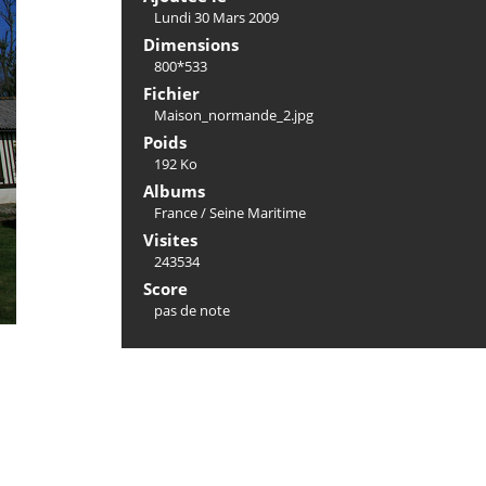
Lundi 30 Mars 2009
Dimensions
800*533
Fichier
Maison_normande_2.jpg
Poids
192 Ko
Albums
France
/
Seine Maritime
Visites
243534
Score
pas de note