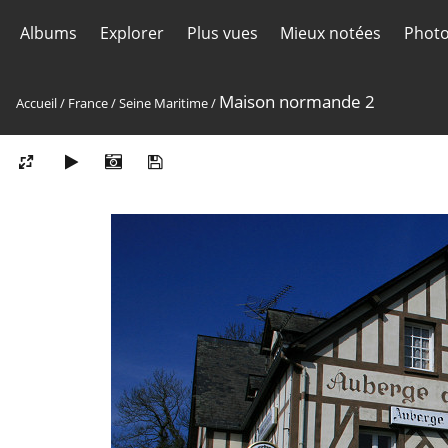
Albums
Explorer
Plus vues
Mieux notées
Photo
Maison normande 2
Accueil
/
France
/
Seine Maritime
/