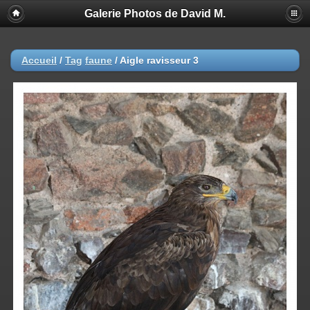
Galerie Photos de David M.
Accueil
/
Tag
faune
/
Aigle ravisseur 3