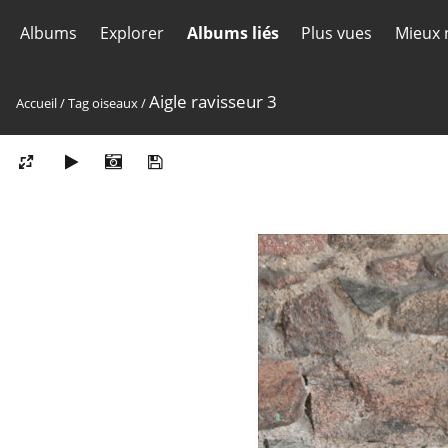
Albums
Explorer
Albums liés
Plus vues
Mieux 
Aigle ravisseur 3
Accueil
/
Tag
oiseaux
/