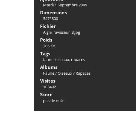
Mardi 1 Septembre 2009
Dimensions
547*800
Fichier
Aigle_ravisseur_3.jpg
Poids
206 Ko
Tags
faune
,
oiseaux
,
rapaces
Albums
Faune
/
Oiseaux
/
Rapaces
Visites
103492
Score
pas de note