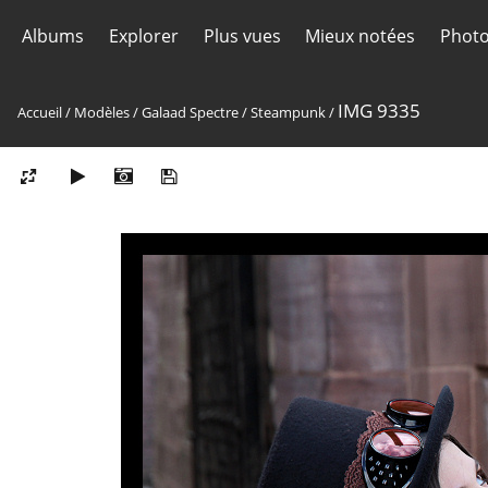
Albums
Explorer
Plus vues
Mieux notées
Photo
IMG 9335
Accueil
/
Modèles
/
Galaad Spectre
/
Steampunk
/