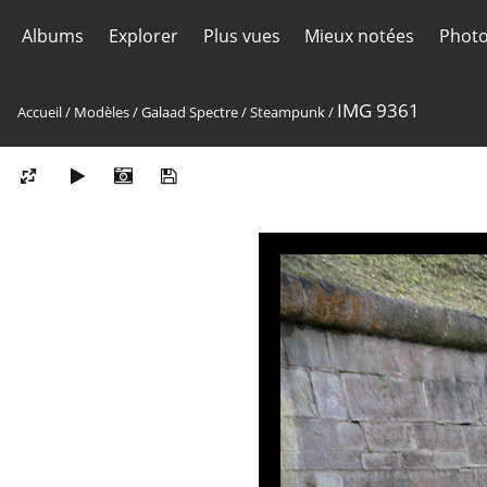
Albums
Explorer
Plus vues
Mieux notées
Photo
IMG 9361
Accueil
/
Modèles
/
Galaad Spectre
/
Steampunk
/