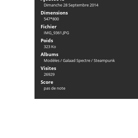
Dimanche 28 Septembre 2014
Dimensions
547*800
Fichier
IMG_9361.JPG
Poids
323 Ko
Albums
Modèles
/
Galaad Spectre
/
Steampunk
Visites
26929
Score
pas de note