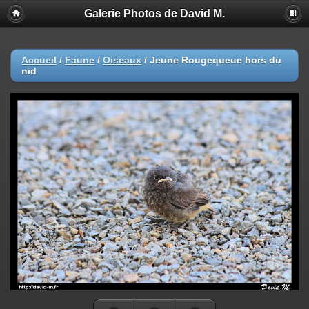
Galerie Photos de David M.
Accueil
/
Faune
/
Oiseaux
/
Jeune Rougequeue hors du
nid