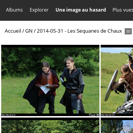
Albums
Explorer
Une image au hasard
Plus vue
Accueil
/
GN
/
2014-05-31 - Les Sequanes de Chaux
30