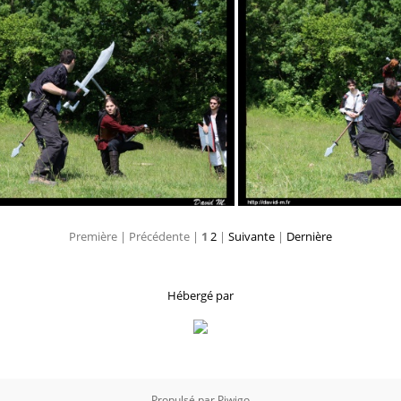
10
11
Première |
Précédente |
1
2
|
Suivante
|
Dernière
14
1
Hébergé par
Propulsé par
Piwigo