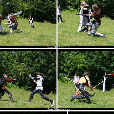
02
03
06
07