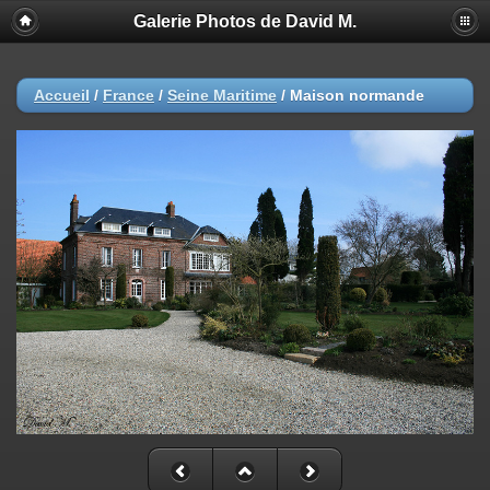
Galerie Photos de David M.
Accueil
/
France
/
Seine Maritime
/
Maison normande