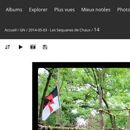
Albums
Explorer
Plus vues
Mieux notées
Photo
14
Accueil
/
GN
/
2014-05-03 - Les Sequanes de Chaux
/