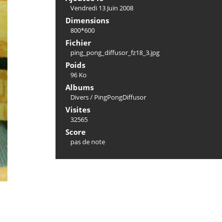
Vendredi 13 Juin 2008
Dimensions
800*600
Fichier
ping_pong_diffusor_fz18_3.jpg
Poids
96 Ko
Albums
Divers
/
PingPongDiffusor
Visites
32565
Score
pas de note