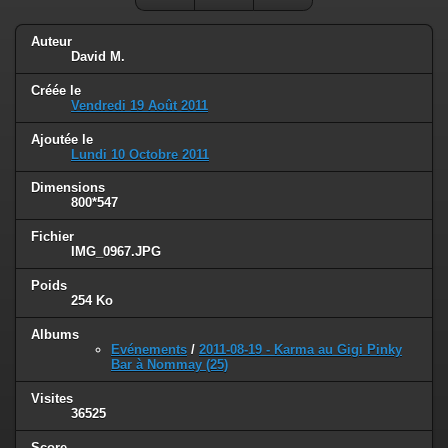
Auteur
David M.
Créée le
Vendredi 19 Août 2011
Ajoutée le
Lundi 10 Octobre 2011
Dimensions
800*547
Fichier
IMG_0967.JPG
Poids
254 Ko
Albums
Evénements
/
2011-08-19 - Karma au Gigi Pinky
Bar à Nommay (25)
Visites
36525
Score