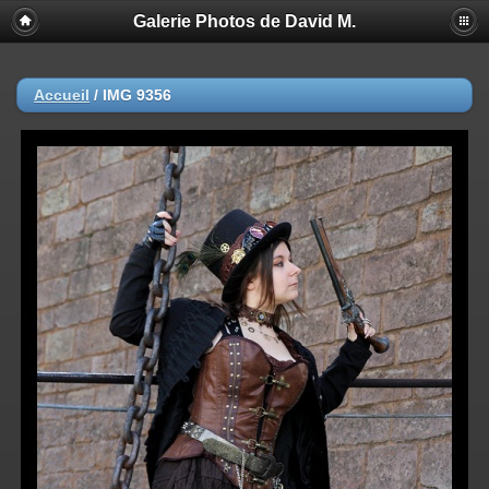
Galerie Photos de David M.
Accueil
/
IMG 9356